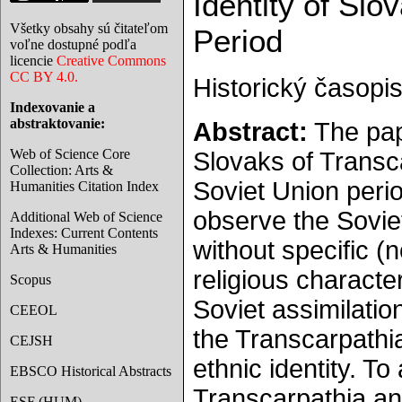
Identity of Sl
Všetky obsahy sú čitateľom
Period
voľne dostupné podľa
licencie
Creative Commons
CC BY 4.0.
Historický časopis
Indexovanie a
abstraktovanie:
Abstract:
The pape
Web of Science Core
Slovaks of Transca
Collection: Arts &
Soviet Union peri
Humanities Citation Index
observe the Soviet 
Additional Web of Science
Indexes: Current Contents
without specific (
Arts & Humanities
religious characte
Scopus
Soviet assimilation
CEEOL
the Transcarpathia
CEJSH
ethnic identity. T
EBSCO Historical Abstracts
Transcarpathia and
ESF (HUM)