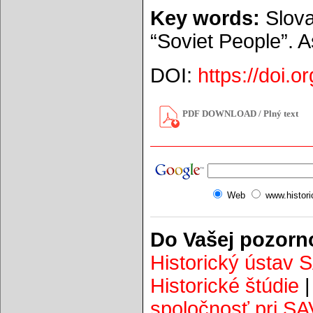
Key words:
Slova
“Soviet People”. A
DOI:
https://doi.
PDF DOWNLOAD / Plný text
Web
www.histor
Do Vašej pozorn
Historický ústav 
Historické štúdie
spoločnosť pri SA