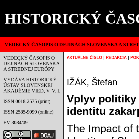
HISTORICKÝ ČAS
VEDECKÝ ČASOPIS O DEJINÁCH SLOVENSKA A STRE
VEDECKÝ ČASOPIS O
AKTUÁLNE ČÍSLO
|
REDAKCIA
|
POK
DEJINÁCH SLOVENSKA
A STREDNEJ EURÓPY
VYDÁVA HISTORICKÝ
IŽÁK, Štefan
ÚSTAV SLOVENSKEJ
AKADÉMIE VIED, V. V. I.
Vplyv politik
ISSN 0018-2575 (print)
identitu zaka
ISSN 2585-9099 (online)
EV 3084/09
The Impact of t