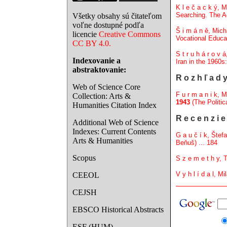
K l e č a c k ý, M
Searching. The Ad
Všetky obsahy sú čitateľom
voľne dostupné podľa
Š i m á n ě, Mich
licencie
Creative Commons
Vocational Educa
CC BY 4.0.
S t r u h á r o v 
Indexovanie a
Iran in the 1960s:
abstraktovanie:
R o z h ľ a d 
Web of Science Core
F u r m a n i k, M
Collection: Arts &
1943
(The Politic
Humanities Citation Index
R e c e n z i e
Additional Web of Science
Indexes: Current Contents
G a u č í k, Štef
Arts & Humanities
Beňuš) ... 184
Scopus
S z e m e t h y,
V y h l í d a l, Mi
CEEOL
CEJSH
EBSCO Historical Abstracts
ESF (HUM)