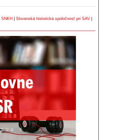
|
SNKH
|
Slovenská historická spoločnosť pri SAV
|