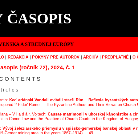
 ČASOPIS
VENSKA A STREDNEJ EURÓPY
LO
|
REDAKCIA
|
POKYNY PRE AUTOROV
|
ARCHÍV
|
PREDPLATNÉ
|
O 
asopis (ročník 72), 2024, č. 1
C O N T E N T S
 t i c l e s
artin:
Keď ariánski Vandali ovládli starší Rím... Reflexie byzantských aut
nquered ? Elder' Rome…. The Byzantine Authors and Their Views on Church Uni
iana – V l a d á r, Vojtech:
Causae matrimonii v uhorskej kánonistike a cir
i in Canon Law and the Practice of Church Courts in the Kingdom of Hungary in
š:
Vývoj železiarskeho priemyslu v spišsko-gemerskej banskej oblasti v 
piš-Gemer mining area in the years 1867–1914) ... 49