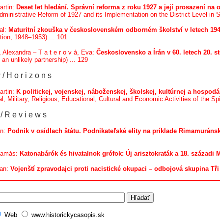
artin:
Deset let hledání. Správní reforma z roku 1927 a její prosazení na
ministrative Reform of 1927 and its Implementation on the District Level in Sl
al:
Maturitní zkouška v československém odborném školství v letech 19
tion, 1948–1953) ... 101
á, Alexandra – T a t e r o v á, Eva:
Československo a Írán v 60. letech 20. st
 an unlikely partnership) ... 129
y
/ H o r i z o n s
artin:
K politickej, vojenskej, náboženskej, školskej, kultúrnej a hospo
al, Military, Religious, Educational, Cultural and Economic Activities of the S
/ R e v i e w s
an:
Podnik v osídlach štátu. Podnikateľské elity na príklade Rimamuránsk
 Tamás:
Katonabárók és hivatalnok grófok: Új arisztokraták a 18. századi
lan:
Vojenští zpravodajci proti nacistické okupaci – odbojová skupina Tři
Web
www.historickycasopis.sk