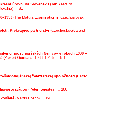
 okresní úrovni na Slovensku
(Ten Years of
ovakia) ... 81
48–1953
(The Matura Examination in Czechoslovak
oletí: Překvapivé partnerství
(Czechoslovakia and
dárskej činnosti spišských Nemcov v rokoch 1938 –
piš (Zipser) Germans, 1938–1943) ... 151
o-šalgótarjánskej železiarskej spoločnosti
(Patrik
 Magyarországon
(Peter Keresteš) ... 186
 konšelé
(Martin Posch) ... 190