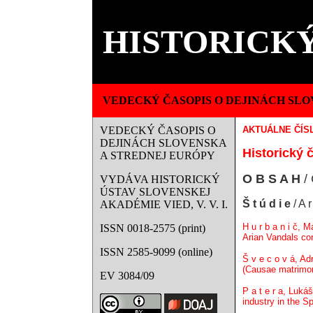
HISTORICKÝ
VEDECKÝ ČASOPIS O DEJINÁCH SLO
VEDECKÝ ČASOPIS O
AKTUÁLNE ČÍS
DEJINÁCH SLOVENSKA
Historický č
A STREDNEJ EURÓPY
O B S A H
/ 
VYDÁVA HISTORICKÝ
ÚSTAV SLOVENSKEJ
Š t ú d i e
/ A r
AKADÉMIE VIED, V. V. I.
H u r b a n i č, M
ISSN 0018-2575 (print)
Arian Vandals co
ISSN 2585-9099 (online)
Š v e c o v á, Adr
(Causae matrimoni
EV 3084/09
P a t e r a, Luká
industry in the S