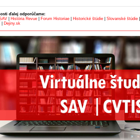
osti ďalej odporúčame:
 SAV
|
História Revue
|
Forum Historiae
|
Historické štúdie
|
Slovanské štúdie
V
|
Dejiny.sk