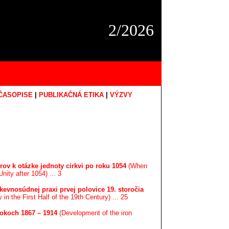
2/2026
ČASOPISE
|
PUBLIKAČNÁ ETIKA
|
VÝZVY
orov k otázke jednoty cirkvi po roku 1054
(When
ty after 1054) ... 3
kevnosúdnej praxi prvej polovice 19. storočia
 the First Half of the 19th Century) ... 25
rokoch 1867 – 1914
(Development of the iron