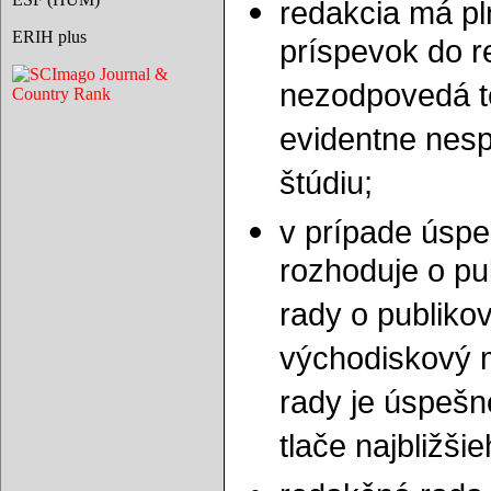
redakcia má pl
ERIH plus
príspevok do r
nezodpovedá t
evidentne nes
štúdiu;
v prípade úsp
rozhoduje o pu
rady o publiko
východiskový 
rady je úspešn
tlače najbližšie