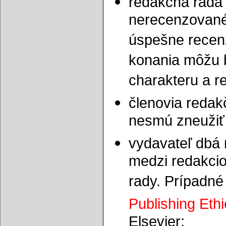
redakčná rada 
nerecenzovanéh
úspešne recen
konania môžu b
charakteru a r
členovia redak
nesmú zneužiť 
vydavateľ dbá 
medzi redakcio
rady. Prípadné
Publishing Eth
Elsevier;