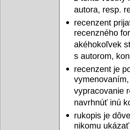
autora, resp. 
recenzent prij
recenzného for
akéhokoľvek st
s autorom, kon
recenzent je p
vymenovaním, 
vypracovanie 
navrhnúť inú 
rukopis je dôv
nikomu ukázať