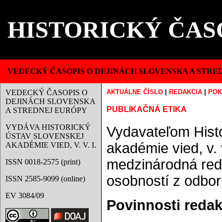
HISTORICKÝ ČAS
VEDECKÝ ČASOPIS O DEJINÁCH SLOVENSKA A STRE
VEDECKÝ ČASOPIS O
AKTUÁLNE ČÍSLO
|
REDAKCIA
|
POK
DEJINÁCH SLOVENSKA
PUBLIKAČNÁ ETIKA
A STREDNEJ EURÓPY
VYDÁVA HISTORICKÝ
Vydavateľom Histo
ÚSTAV SLOVENSKEJ
akadémie vied, v. 
AKADÉMIE VIED, V. V. I.
medzinárodná red
ISSN 0018-2575 (print)
osobností z odboru
ISSN 2585-9099 (online)
EV 3084/09
Povinnosti redak