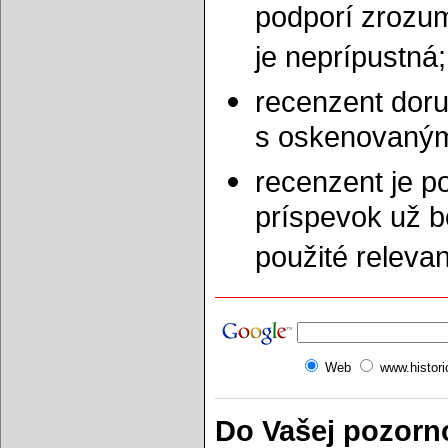
podporí zrozum
je neprípustná;
recenzent doru
s oskenovaným
recenzent je p
príspevok už b
použité releva
Web
www.histor
Do Vašej pozorn