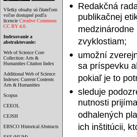
Redakčná rada
Všetky obsahy sú čitateľom
publikačnej et
voľne dostupné podľa
licencie
Creative Commons
CC BY 4.0.
medzinárodne 
Indexovanie a
zvyklostiam;
abstraktovanie:
Web of Science Core
umožní zverejn
Collection: Arts &
Humanities Citation Index
sa príspevku a
Additional Web of Science
pokiaľ je to p
Indexes: Current Contents
Arts & Humanities
sleduje podozr
Scopus
nutnosti prijí
CEEOL
odhalených pla
CEJSH
ich inštitúcii,
EBSCO Historical Abstracts
ESF (HUM)