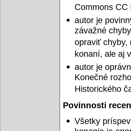
Commons CC BY
autor je povin
závažné chyby 
opraviť chyby,
konaní, ale aj 
autor je opráv
Konečné rozhod
Historického č
Povinnosti rece
Všetky príspe