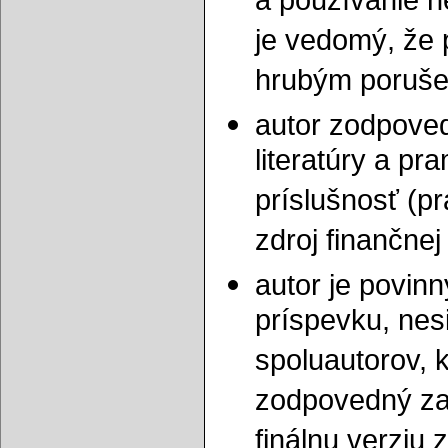
a používanie n
je vedomý, že 
hrubým poruše
autor zodpoved
literatúry a pr
príslušnosť (p
zdroj finančne
autor je povin
príspevku, ne
spoluautorov, k
zodpovedný za t
finálnu verziu 