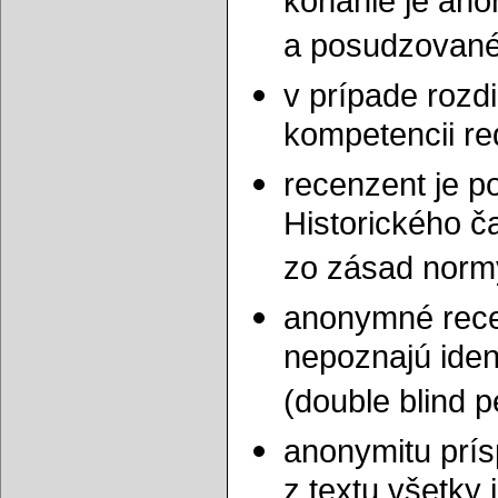
konanie je an
a posudzované
v prípade rozd
kompetencii re
recenzent je 
Historického č
zo zásad norm
anonymné rece
nepoznajú iden
(double blind p
anonymitu prís
z textu všetky i