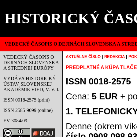
HISTORICKÝ ČAS
VEDECKÝ ČASOPIS O DEJINÁCH SLOVENSKA A STRE
VEDECKÝ ČASOPIS O
AKTUÁLNE ČÍSLO
|
REDAKCIA
|
POK
DEJINÁCH SLOVENSKA
PREDPLATNÉ A KÚPA TLAČE
A STREDNEJ EURÓPY
VYDÁVA HISTORICKÝ
ISSN 0018-2575
ÚSTAV SLOVENSKEJ
AKADÉMIE VIED, V. V. I.
Cena:
5 EUR
+ po
ISSN 0018-2575 (print)
1. TELEFONICK
ISSN 2585-9099 (online)
EV 3084/09
Denne (okrem víke
číslo 0908 098 9