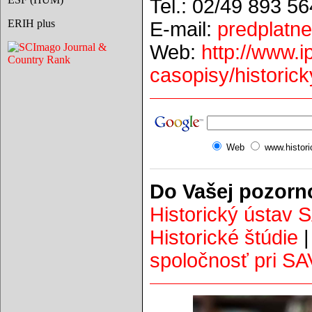
Tel.: 02/49 893 5
ERIH plus
E-mail:
predplat
Web:
http://www.i
casopisy/historic
Web
www.histor
Do Vašej pozorn
Historický ústav 
Historické štúdie
spoločnosť pri SA