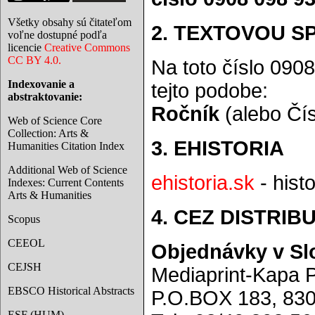
Všetky obsahy sú čitateľom
2. TEXTOVOU S
voľne dostupné podľa
licencie
Creative Commons
CC BY 4.0.
Na toto číslo 090
Indexovanie a
tejto podobe:
abstraktovanie:
Ročník
(alebo Čís
Web of Science Core
Collection: Arts &
3. EHISTORIA
Humanities Citation Index
Additional Web of Science
ehistoria.sk
- hist
Indexes: Current Contents
Arts & Humanities
4. CEZ DISTRI
Scopus
CEEOL
Objednávky v Sl
CEJSH
Mediaprint-Kapa P
EBSCO Historical Abstracts
P.O.BOX 183, 830 
ESF (HUM)