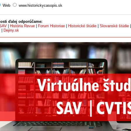
Web
www.historickycasopis.sk
osti ďalej odporúčame:
 SAV
|
História Revue
|
Forum Historiae
|
Historické štúdie
|
Slovanské štúdie
V
|
Dejiny.sk