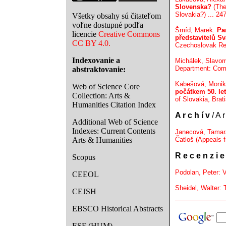
Slovenska?
(The 
Slovakia?) ... 24
Všetky obsahy sú čitateľom
voľne dostupné podľa
Šmíd, Marek:
Pa
licencie
Creative Commons
představitelů Sv
CC BY 4.0.
Czechoslovak Rep
Indexovanie a
Michálek, Slavo
Department: Comp
abstraktovanie:
Kabešová, Moni
Web of Science Core
počátkem 50. let 
Collection: Arts &
of Slovakia, Brati
Humanities Citation Index
A r c h í v
/ A r
Additional Web of Science
Indexes: Current Contents
Janecová, Tama
Arts & Humanities
Čatloš (Appeals f
R e c e n z i e
Scopus
Podolan, Peter: V
CEEOL
Sheidel, Walter: 
CEJSH
EBSCO Historical Abstracts
ESF (HUM)