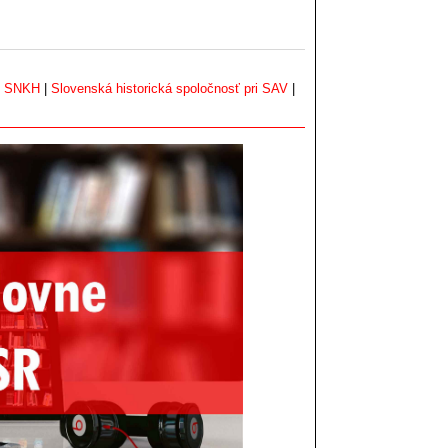
|
SNKH
|
Slovenská historická spoločnosť pri SAV
|