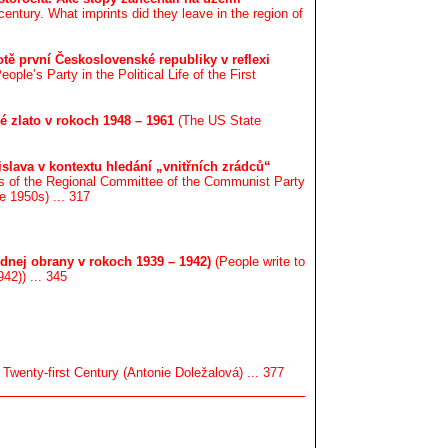
 century. What imprints did they leave in the region of
otě první Československé republiky v reflexi
ple’s Party in the Political Life of the First
zlato v rokoch 1948 – 1961
(The US State
slava v kontextu hledání „vnitřních zrádců“
es of the Regional Committee of the Communist Party
he 1950s) ... 317
dnej obrany v rokoch 1939 – 1942)
(People write to
42)) ... 345
 Twenty-first Century (Antonie Doležalová) ... 377