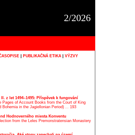
2/2026
ČASOPISE
|
PUBLIKAČNÁ ETIKA
|
VÝZVY
I. z let 1494–1495: Příspěvek k fungování
he Pages of Account Books from the Court of King
 Bohemia in the Jagiellonian Period) ... 193
Fond Hodnoverného miesta Konventu
lection from the Leles Premonstratensian Monastery
 storočia. Aké stopy zanechali na území