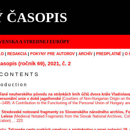
 ČASOPIS
VENSKA A STREDNEJ EURÓPY
LO
|
REDAKCIA
|
POKYNY PRE AUTOROV
|
ARCHÍV
|
PREDPLATNÉ
|
O 
asopis (ročník 69), 2021, č. 2
C O N T E N T S
r o d u c t i o n
řané neuherského původu na stránkách knih účtů dvora krále Vladislava I
ersonální unie v době jagellonské
(Courtiers of Non-Hungarian Origin on t
4–1495: A Contribution to the Functioning of the Personal Union of Hungary and
:
Stredoveké notované fragmenty zo Slovenského národného archívu, 
 Lelese
(Medieval Notated Fragments from the Slovak National Archives, Col
ation) ... 223
ndra:
Talianske cesty ruských umelcov a aristokratov v prvej polovici 19.