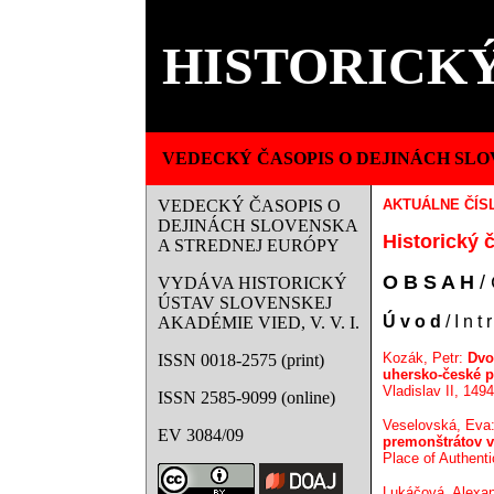
HISTORICKÝ
VEDECKÝ ČASOPIS O DEJINÁCH SLO
VEDECKÝ ČASOPIS O
AKTUÁLNE ČÍS
DEJINÁCH SLOVENSKA
Historický č
A STREDNEJ EURÓPY
O B S A H
/ 
VYDÁVA HISTORICKÝ
ÚSTAV SLOVENSKEJ
Ú v o d
/ I n t 
AKADÉMIE VIED, V. V. I.
Kozák, Petr:
Dvo
ISSN 0018-2575 (print)
uhersko-české p
Vladislav II, 149
ISSN 2585-9099 (online)
Veselovská, Eva
EV 3084/09
premonštrátov v
Place of Authentic
Lukáčová, Alexa