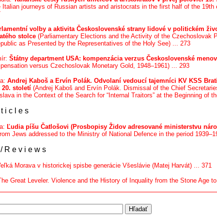
Italian journeys of Russian artists and aristocrats in the first half of the 19th
7
rlamentní volby a aktivita Československé strany lidové v politickém živ
atého stolce
(Parliamentary Elections and the Activity of the Czechoslovak Peo
ublic as Presented by the Representatives of the Holy See) ... 273
mír:
Štátny department USA: kompenzácia verzus Československé menové 
ensation versus Czechoslovak Monetary Gold, 1948–1961) ... 293
ka:
Andrej Kaboš a Ervín Polák. Odvolaní vedoucí tajemníci KV KSS Brati
20. století
(Andrej Kaboš and Ervín Polák. Dismissal of the Chief Secretari
slava in the Context of the Search for “Internal Traitors” at the Beginning of t
 t i c l e s
ra:
Ľudia píšu Čatlošovi (Prosbopisy Židov adresované ministerstvu náro
rom Jews addressed to the Ministry of National Defence in the period 1939–19
/ R e v i e w s
eľká Morava v historickej spisbe generácie Všeslávie (Matej Harvát) ... 371
The Great Leveler. Violence and the History of Inquality from the Stone Age to