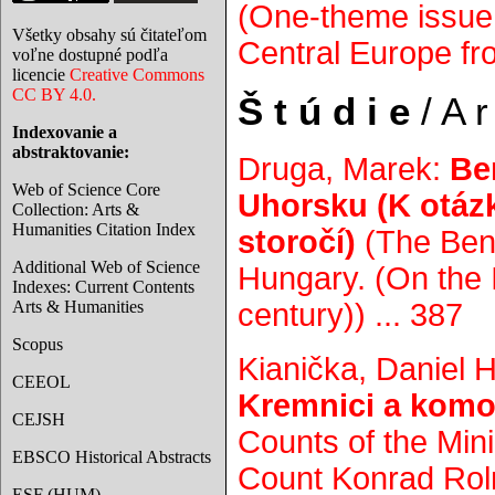
(One-theme issue 
Všetky obsahy sú čitateľom
Central Europe fro
voľne dostupné podľa
licencie
Creative Commons
CC BY 4.0.
Š t ú d i e
/ A r 
Indexovanie a
abstraktovanie:
Druga, Marek:
Be
Web of Science Core
Uhorsku (K otázk
Collection: Arts &
Humanities Citation Index
storočí)
(The Bene
Additional Web of Science
Hungary. (On the 
Indexes: Current Contents
Arts & Humanities
century)) ... 387
Scopus
Kianička, Daniel 
CEEOL
Kremnici a komor
CEJSH
Counts of the Mi
EBSCO Historical Abstracts
Count Konrad Roln
ESF (HUM)