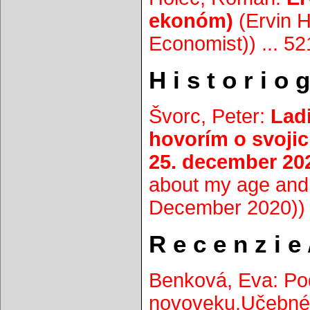
ekonóm)
(Ervin H
Economist)) ... 52
H i s t o r i o g
Švorc, Peter:
Ladi
hovorím o svojic
25. december 20
about my age and 
December 2020)) .
R e c e n z i e
Benková, Eva: Po
novoveku.Učebné 