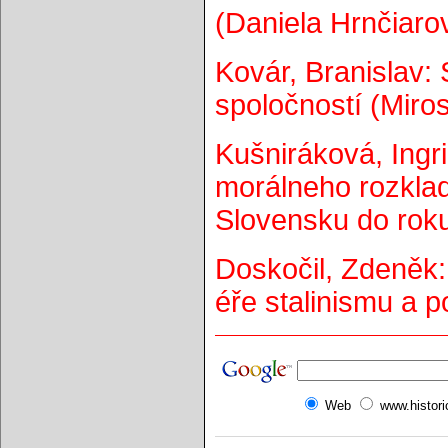
(Daniela Hrnčiarov
Kovár, Branislav:
spoločností (Miro
Kušniráková, Ingr
morálneho rozkladu
Slovensku do roku
Doskočil, Zdeněk:
éře stalinismu a p
Web
www.histor