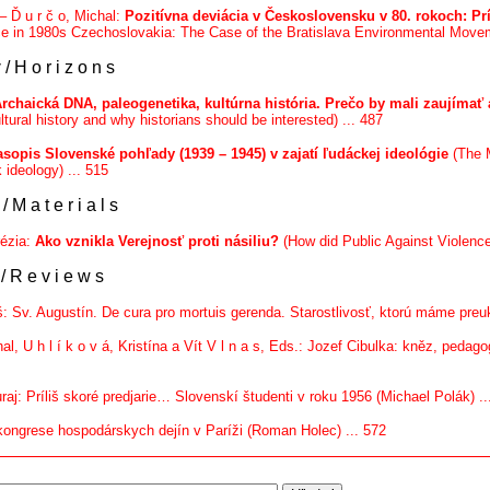
 – Ď u r č o, Michal:
Pozitívna deviácia v Československu v 80. rokoch: P
ce in 1980s Czechoslovakia: The Case of the Bratislava Environmental Movem
y
/ H o r i z o n s
rchaická DNA, paleogenetika, kultúrna história. Prečo by mali zaujímať a
ltural history and why historians should be interested) ... 487
sopis Slovenské pohľady (1939 – 1945) v zajatí ľudáckej ideológie
(The M
 ideology) ... 515
/ M a t e r i a l s
rézia:
Ako vznikla Verejnosť proti násiliu?
(How did Public Against Violence 
/ R e v i e w s
loš: Sv. Augustín. De cura pro mortuis gerenda. Starostlivosť, ktorú máme pr
hal, U h l í k o v á, Kristína a Vít V l n a s, Eds.: Jozef Cibulka: kněz, pedago
Juraj: Príliš skoré predjarie… Slovenskí študenti v roku 1956 (Michael Polák) ..
ongrese hospodárskych dejín v Paríži (Roman Holec) ... 572