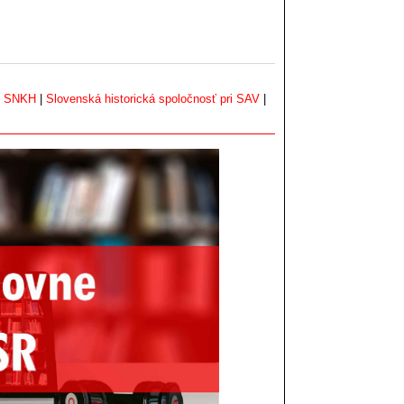
|
SNKH
|
Slovenská historická spoločnosť pri SAV
|