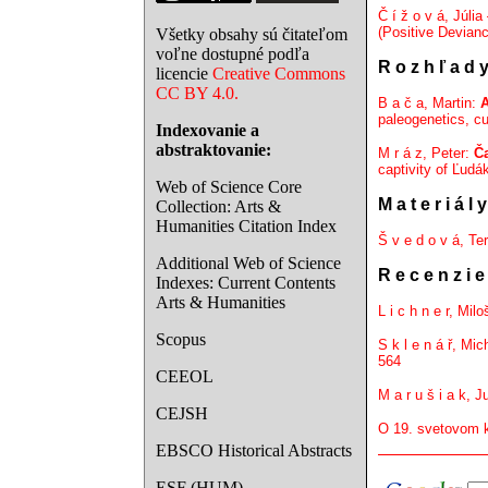
Č í ž o v á, Júlia
(Positive Devian
Všetky obsahy sú čitateľom
voľne dostupné podľa
R o z h ľ a d 
licencie
Creative Commons
CC BY 4.0.
B a č a, Martin:
A
paleogenetics, cu
Indexovanie a
abstraktovanie:
M r á z, Peter:
Ča
captivity of Ľudák
Web of Science Core
M a t e r i á l y
Collection: Arts &
Humanities Citation Index
Š v e d o v á, Te
Additional Web of Science
R e c e n z i e
Indexes: Current Contents
Arts & Humanities
L i c h n e r, Mi
Scopus
S k l e n á ř, Mic
564
CEEOL
M a r u š i a k, 
CEJSH
O 19. svetovom k
EBSCO Historical Abstracts
ESF (HUM)