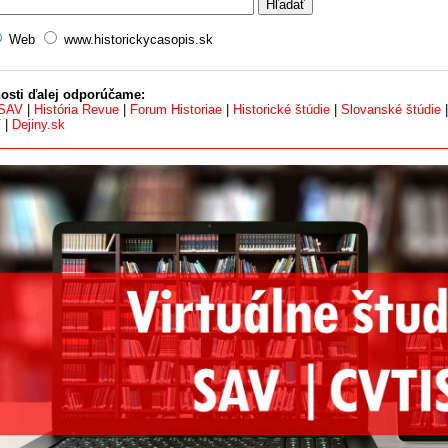
Web
www.historickycasopis.sk
osti ďalej odporúčame:
 SAV
|
História Revue
|
Forum Historiae
|
Historické štúdie
|
Slovanské štúdie
V
|
Dejiny.sk