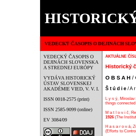
HISTORICKÝ
VEDECKÝ ČASOPIS O DEJINÁCH SLO
VEDECKÝ ČASOPIS O
AKTUÁLNE ČÍS
DEJINÁCH SLOVENSKA
Historický č
A STREDNEJ EURÓPY
O B S A H
/ 
VYDÁVA HISTORICKÝ
ÚSTAV SLOVENSKEJ
Š t ú d i e
/ A r
AKADÉMIE VIED, V. V. I.
L y s ý, Miroslav
ISSN 0018-2575 (print)
things connected 
ISSN 2585-9099 (online)
M a t l o v i č, R
1926
(The Institu
EV 3084/09
H a s a r o v á, 
(Efforts to Contr