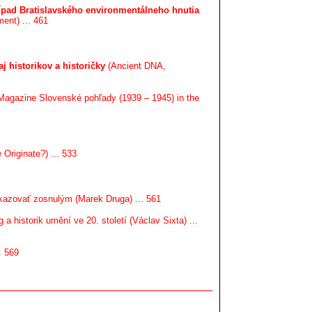
rípad Bratislavského environmentálneho hnutia
ent) ... 461
j historikov a historičky
(Ancient DNA,
agazine Slovenské pohľady (1939 – 1945) in the
Originate?) ... 533
eukazovať zosnulým (Marek Druga) ... 561
g a historik umění ve 20. století (Václav Sixta) ...
. 569