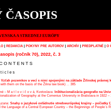
 ČASOPIS
VENSKA A STREDNEJ EURÓPY
LO
|
REDAKCIA
|
POKYNY PRE AUTOROV
|
ARCHÍV
|
PREDPLATNÉ
|
O 
asopis (ročník 70), 2022, č. 3
C O N T E N T S
 t i c l e s
:
Vzťah pozemkov a vecí s nimi spojenými na základe Žilinskej právnej 
with them on the basis of the Žilina law book) ... 385
ené – M a t l o v i č o v á, Kvetoslava:
Inštitucionalizácia geografie na Uni
tionalization of Geography at the Comenius University in Bratislava in 1922 – 
Zuzana:
Snahy o jazykové ovládnutie stredoeurópskej krajiny – počiatky
ol the Language of a Central European Country – the Beginnings of People´s 