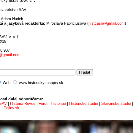
ický ústav SAV, v. v. i.
vateľstvo SAV
Adam Hudek
ká a jazyková redaktorka:
Miroslava Fabriciusová (
histcaso@gmail.com
)
:
AV, v. v. i.
2/19
8 937
o@gmail.com
Web
www.historickycasopis.sk
osti ďalej odporúčame:
 SAV
|
História Revue
|
Forum Historiae
|
Historické štúdie
|
Slovanské štúdie
V
|
Dejiny.sk