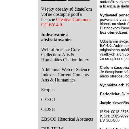
materiálu v akom
a licencia je riad
Všetky obsahy sú čitateľom
voľne dostupné podľa
Vydavateľ ponec
licencie
Creative Commons
práva a iné vlas
článok na vlastné
CC BY 4.0.
Historickom časo
bez obmedzení.
Indexovanie a
abstraktovanie:
Odoslaním svojic
BY 4.0.
Autori ud
Web of Science Core
originálneho méd
Collection: Arts &
všetkých archívo
že sú splnené po
Humanities Citation Index
Cieľom časopisu
Additional Web of Science
Je časopisom vše
Indexes: Current Contents
alebo stredoeuróp
Arts & Humanities
Vychádza od:
19
Scopus
Periodicita:
5x ro
CEEOL
Jazyk:
slovenčina
CEJSH
ISSN: 0018-2575 (
ISSN: 2585-9099 
EBSCO Historical Abstracts
EV 3084/09
ESF (HUM)