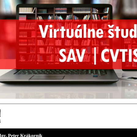
 Mgr. Peter Krákorník