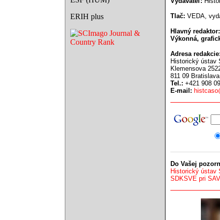
Vydavateľ:
Histor
ERIH plus
Tlač:
VEDA, vyda
Hlavný redaktor:
Výkonná, grafic
Adresa redakcie
Historický ústav S
Klemensova 252
811 09 Bratislava
Tel.:
+421 908 09
E-mail:
histcas
Do Vašej pozorn
Historický ústav
SDKSVE pri SA