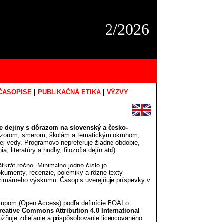
2/2026
ČASOPISE
|
PUBLIKAČNÁ ETIKA
|
VÝZVY
 dejiny s dôrazom na slovenský a česko-
názorom, smerom, školám a tematickým okruhom,
kej vedy. Programovo nepreferuje žiadne obdobie,
, literatúry a hudby, filozofia dejín atď).
krát ročne. Minimálne jedno číslo je
okumenty, recenzie, polemiky a rôzne texty
primárneho výskumu. Časopis uverejňuje príspevky v
tupom (Open Access) podľa definície BOAI o
reative Commons Attribution 4.0 International
ožňuje zdieľanie a prispôsobovanie licencovaného