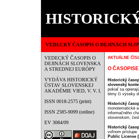
HISTORICKÝ
VEDECKÝ ČASOPIS O DEJINÁCH SLO
VEDECKÝ ČASOPIS O
AKTUÁLNE ČÍS
DEJINÁCH SLOVENSKA
O ČASOPISE
A STREDNEJ EURÓPY
VYDÁVA HISTORICKÝ
Historický časo
slovenský konte
ÚSTAV SLOVENSKEJ
pokiaľ sa opiera
AKADÉMIE VIED, V. V. I.
témy či výseky dej
ISSN 0018-2575 (print)
Historický časop
monotematické a 
ISSN 2585-9099 (online)
informačného cha
slovenskom, čes
EV 3084/09
Historický časop
voľnom prístupe.
Public License 