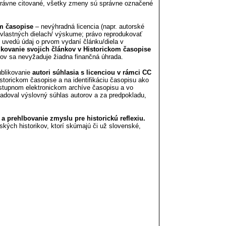
správne citované, všetky zmeny sú správne označené
m časopise
– nevýhradná licencia (napr. autorské
 vlastných dielach/ výskume; právo reprodukovať
e/ uvedú údaj o prvom vydaní článku/diela v
ikovanie svojich článkov v Historickom časopise
rov sa nevyžaduje žiadna finančná úhrada.
ublikovanie
autori súhlasia s licenciou v rámci CC
istorickom časopise a na identifikáciu časopisu ako
ostupnom elektronickom archíve časopisu a vo
žadoval výslovný súhlas autorov a za predpokladu,
a prehlbovanie zmyslu pre historickú reflexiu.
kých historikov, ktorí skúmajú či už slovenské,