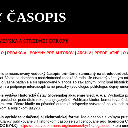
 ČASOPIS
VENSKA A STREDNEJ EURÓPY
LO
|
REDAKCIA
|
POKYNY PRE AUTOROV
|
ARCHÍV
|
PREDPLATNÉ
|
O 
pis
je recenzovaný
vedecký časopis primárne zameraný na stredoeurópske
xt
. Vedie ho domáca a medzinárodná redakčná rada. Je otvorený všetkým 
jú o vážne bádanie a sú spracované v zhode so základnými princípmi historic
ín a podporuje interdisciplinárne presahy (sociológia, politológia, dejiny umenia
is vydáva Historický ústav Slovenskej akadémie vied, v. v. i.
Vychádza päť
posledné, piate číslo roku je anglojazyčné. Publikuje štúdie, komentované d
rakteru. Dôraz kladie na pôvodné autorské príspevky vytvorené na základe 
kom a anglickom jazyku.
is vychádza v tlačenej aj elektronickej forme.
Ide o časopis s voľným prís
 Články publikované v Historickom časopise sú licencované
pod licenciou C
(CC BY4.0)
:
https://creativecommons.org/licenses/by/4.0/legalcode
, ktorá um