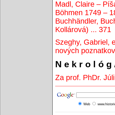
Madl, Claire – Pí
Böhmen 1749 – 18
Buchhändler, Buch
Kollárová) ... 371
Szeghy, Gabriel, 
nových poznatkov 
N e k r o l ó g
Za prof. PhDr. Júl
Web
www.histor