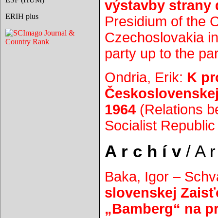
výstavby strany 
ERIH plus
Presidium of the 
Czechoslovakia in 
party up to the pa
Ondria, Erik:
K pr
Československej 
1964
(Relations b
Socialist Republic
A r c h í v
/ A r 
Baka, Igor – Schv
slovenskej Zaisťo
„Bamberg“ na pr