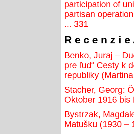
participation of un
partisan operation
... 331
R e c e n z i e
Benko, Juraj – Du
pre ľud“ Cesty k 
republiky (Martina
Stacher, Georg: Ö
Oktober 1916 bis
Bystrzak, Magdale
Matušku (1930 – 1