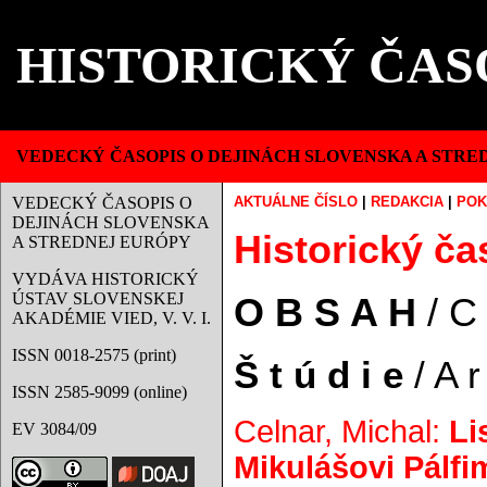
HISTORICKÝ ČAS
VEDECKÝ ČASOPIS O DEJINÁCH SLOVENSKA A STRE
VEDECKÝ ČASOPIS O
AKTUÁLNE ČÍSLO
|
REDAKCIA
|
POK
DEJINÁCH SLOVENSKA
Historický čas
A STREDNEJ EURÓPY
VYDÁVA HISTORICKÝ
ÚSTAV SLOVENSKEJ
O B S A H
/ C
AKADÉMIE VIED, V. V. I.
ISSN 0018-2575 (print)
Š t ú d i e
/ A r 
ISSN 2585-9099 (online)
Celnar, Michal:
Li
EV 3084/09
Mikulášovi Pálfi