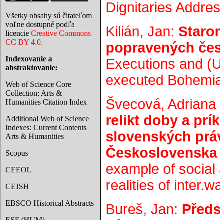
Dignitaries Addres
Všetky obsahy sú čitateľom
voľne dostupné podľa
Kilián, Jan:
Staro
licencie
Creative Commons
CC BY 4.0.
popravených če
Indexovanie a
Executions and (U
abstraktovanie:
executed Bohemian
Web of Science Core
Collection: Arts &
Švecová, Adriana 
Humanities Citation Index
relikt doby a prí
Additional Web of Science
Indexes: Current Contents
slovenských prá
Arts & Humanities
Československa
Scopus
example of social 
CEEOL
realities of inter.
CEJSH
EBSCO Historical Abstracts
Bureš, Jan:
Předs
ESF (HUM)