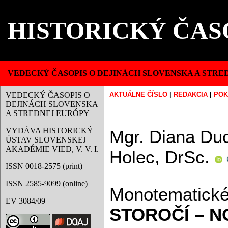
HISTORICKÝ ČAS
VEDECKÝ ČASOPIS O DEJINÁCH SLOVENSKA A STRE
VEDECKÝ ČASOPIS O
AKTUÁLNE ČÍSLO
|
REDAKCIA
|
POK
DEJINÁCH SLOVENSKA
A STREDNEJ EURÓPY
VYDÁVA HISTORICKÝ
Mgr. Diana Du
ÚSTAV SLOVENSKEJ
AKADÉMIE VIED, V. V. I.
Holec, DrSc.
ISSN 0018-2575 (print)
ISSN 2585-9099 (online)
Monotematické
EV 3084/09
STOROČÍ – N