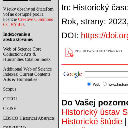
In: Historický čas
Všetky obsahy sú čitateľom
voľne dostupné podľa
licencie
Creative Commons
Rok, strany: 2023
CC BY 4.0.
DOI:
https://doi.
Indexovanie a
abstraktovanie:
Web of Science Core
PDF DOWNLOAD / Plný text
Collection: Arts &
Humanities Citation Index
Additional Web of Science
Indexes: Current Contents
Arts & Humanities
Web
www.histor
Scopus
CEEOL
Do Vašej pozorn
CEJSH
Historický ústav 
EBSCO Historical Abstracts
Historické štúdie
ESF (HUM)